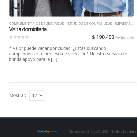
COMPLEMENTARIOS DE SEGURIDAD - ESTUDIOS DE CONFIABILIDAD
,
EMPRESAS
,
SE
Visita domiciliaria
$
190.400
IVA Incluido
0
out of 5
* Valor puede variar por ciudad. ¿Estás buscando
complementar tu proceso de selección? Nuestro servicio te
brinda apoyo para la […]
Mostrar:
ManpowerGroup© 2024. Todos los derec