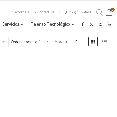
0
About Us
Contact Us
(123) 456-7890
Servicios
Talento Tecnológico
por:
Mostrar: