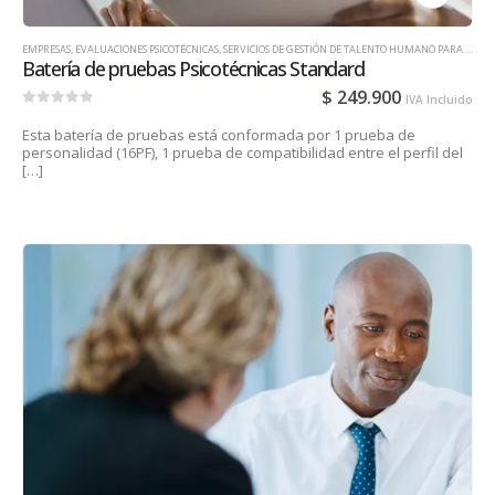
EMPRESAS
,
EVALUACIONES PSICOTÉCNICAS
,
SERVICIOS DE GESTIÓN DE TALENTO HUMANO PARA EMPRESAS
Batería de pruebas Psicotécnicas Standard
$
249.900
IVA Incluido
0
out of 5
Esta batería de pruebas está conformada por 1 prueba de
personalidad (16PF), 1 prueba de compatibilidad entre el perfil del
[…]