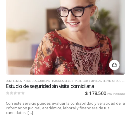
COMPLEMENTARIOS DE SEGURIDAD - ESTUDIOS DE CONFIABILIDAD
,
EMPRESAS
,
SERVICIOS DE GESTIÓN DE TALENTO HUMANO PARA EMPRESAS
Estudio de seguridad sin visita domiciliaria
$
178.500
IVA Incluido
0
out of 5
Con este servicio puedes evaluar la confiabilidad y veracidad de la
información judicial, académica, laboral y financiera de tus
candidatos. […]