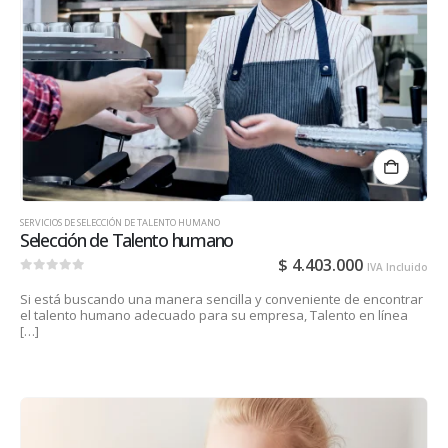
SERVICIOS DE SELECCIÓN DE TALENTO HUMANO
Selección de Talento humano
$
4.403.000
IVA Incluido
0
out of 5
Si está buscando una manera sencilla y conveniente de encontrar
el talento humano adecuado para su empresa, Talento en línea
[…]