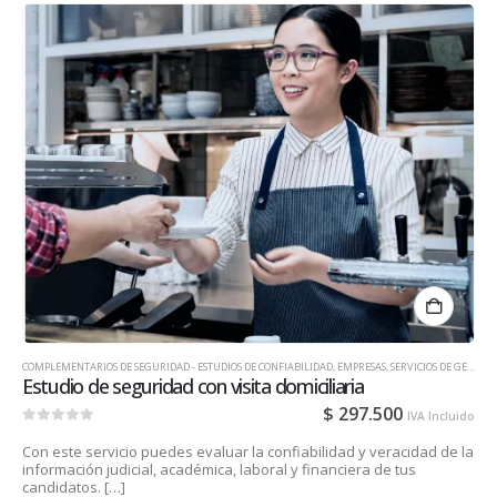
COMPLEMENTARIOS DE SEGURIDAD - ESTUDIOS DE CONFIABILIDAD
,
EMPRESAS
,
SERVICIOS DE GESTIÓN DE TALENTO HUMANO PARA EMPRESAS
Estudio de seguridad con visita domiciliaria
$
297.500
IVA Incluido
0
out of 5
Con este servicio puedes evaluar la confiabilidad y veracidad de la
información judicial, académica, laboral y financiera de tus
candidatos. […]