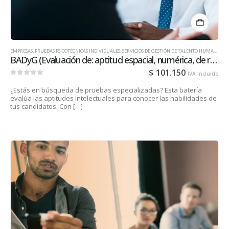
EMPRESAS
,
PRUEBAS PSICOTÉCNICAS INDIVIDUALES
,
SERVICIOS DE GESTIÓN DE TALENTO HUMANO PARA EMPRESAS
BADyG (Evaluación de: aptitud espacial, numérica, de razonamiento lógico, comprensión verbal, habilidad mental verbal y no verbal y percepción de diferencias).
$
101.150
IVA Incluido
0
out of 5
¿Estás en búsqueda de pruebas especializadas? Esta batería
evalúa las aptitudes intelectuales para conocer las habilidades de
tus candidatos. Con […]