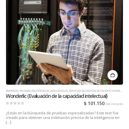
EMPRESAS
,
PRUEBAS PSICOTÉCNICAS INDIVIDUALES
,
SERVICIOS DE GESTIÓN DE TALENTO HUMANO PARA EMPRESAS
Wonderlic (Evaluación de la capacidad intelectual)
$
101.150
IVA Incluido
0
out of 5
¿Estás en la búsqueda de pruebas especializadas? Este test fue
creado para obtener una estimación precisa de la inteligencia en
[…]