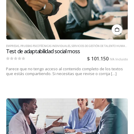
EMPRESAS
,
PRUEBAS PSICOTÉCNICAS INDIVIDUALES
,
SERVICIOS DE GESTIÓN DE TALENTO HUMANO PARA EMPRESAS
Test de adaptabilidad social moss
$
101.150
IVA Incluido
0
out of 5
Parece que no tengo acceso al contenido completo de los textos
que estás compartiendo. Si necesitas que revise o corrija […]