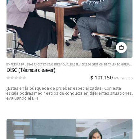
EMPRESAS
,
PRUEBAS PSICOTÉCNICAS INDIVIDUALES
,
SERVICIOS DE GESTIÓN DE TALENTO HUMANO PARA EMPRESAS
DISC (Técnica cleaver)
$
101.150
IVA Incluido
0
out of 5
¿Estas en la búsqueda de pruebas especializadas? Con esta
escala podrás medir estilos de conducta en diferentes situaciones,
evaluando el […]