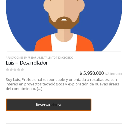
APLICACIONES EMPRESARIALES
,
TALENTO TECNOLÓGICO
Luis – Desarrollador
$
5.950.000
IVA Incluido
0
out of 5
Soy Luis, Profesional responsable y orientada a resultados, con
interés en proyectos tecnológicos y exploración de nuevas áreas
del conocimiento. […]
Reservar ahora