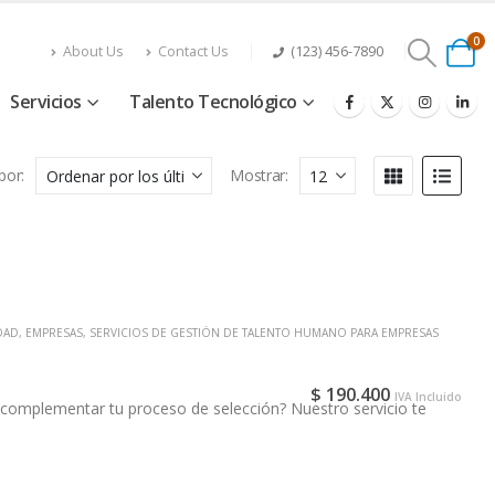
0
About Us
Contact Us
(123) 456-7890
Servicios
Talento Tecnológico
por:
Mostrar:
DAD
,
EMPRESAS
,
SERVICIOS DE GESTIÓN DE TALENTO HUMANO PARA EMPRESAS
$
190.400
IVA Incluido
 complementar tu proceso de selección? Nuestro servicio te