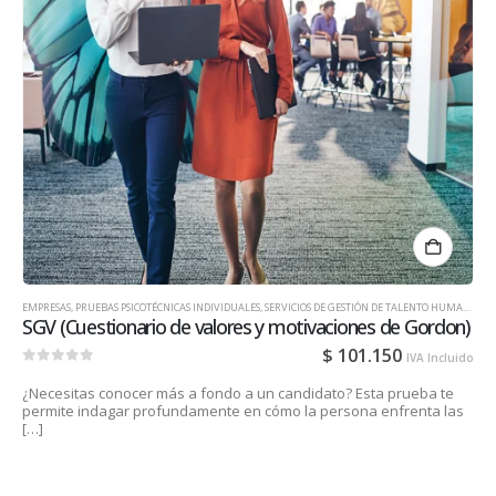
EMPRESAS
,
PRUEBAS PSICOTÉCNICAS INDIVIDUALES
,
SERVICIOS DE GESTIÓN DE TALENTO HUMANO PARA EMPRESAS
SGV (Cuestionario de valores y motivaciones de Gordon)
$
101.150
IVA Incluido
0
out of 5
¿Necesitas conocer más a fondo a un candidato? Esta prueba te
permite indagar profundamente en cómo la persona enfrenta las
[…]