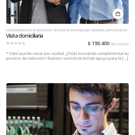
COMPLEMENTARIOS DE SEGURIDAD - ESTUDIOS DE CONFIABILIDAD
,
EMPRESAS
,
SERVICIOS DE GESTIÓN DE TALENTO HUMANO PARA EMPRESAS
Visita domiciliaria
$
190.400
IVA Incluido
0
out of 5
* Valor puede variar por ciudad. ¿Estás buscando complementar tu
proceso de selección? Nuestro servicio te brinda apoyo para la […]