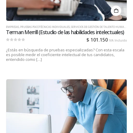
EMPRESAS
,
PRUEBAS PSICOTÉCNICAS INDIVIDUALES
,
SERVICIOS DE GESTIÓN DE TALENTO HUMANO PARA EMPRESAS
Terman Merrill (Estudio de las habilidades intelectuales)
$
101.150
IVA Incluido
0
out of 5
¿Estás en búsqueda de pruebas especializadas? Con esta escala
es posible medir el coeficiente intelectual de tus candidatos,
entendido como […]