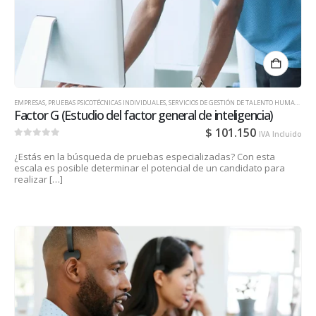
EMPRESAS
,
PRUEBAS PSICOTÉCNICAS INDIVIDUALES
,
SERVICIOS DE GESTIÓN DE TALENTO HUMANO PARA EMPRESAS
Factor G (Estudio del factor general de inteligencia)
$
101.150
IVA Incluido
0
out of 5
¿Estás en la búsqueda de pruebas especializadas? Con esta
escala es posible determinar el potencial de un candidato para
realizar […]