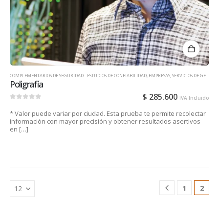
COMPLEMENTARIOS DE SEGURIDAD - ESTUDIOS DE CONFIABILIDAD
,
EMPRESAS
,
SERVICIOS DE GESTIÓN DE TALENTO HUMANO PARA EMPRESAS
Poligrafía
$
285.600
IVA Incluido
0
out of 5
* Valor puede variar por ciudad. Esta prueba te permite recolectar
información con mayor precisión y obtener resultados asertivos
en […]
1
2