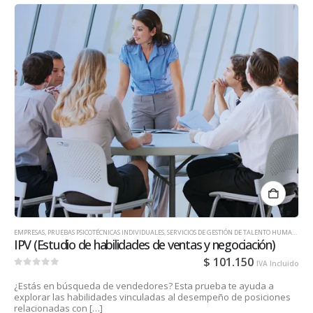
EMPRESAS
,
PRUEBAS PSICOTÉCNICAS INDIVIDUALES
,
SERVICIOS DE GESTIÓN DE TALENTO HUMANO PARA EMPRESAS
IPV (Estudio de habilidades de ventas y negociación)
$
101.150
IVA Incluido
0
out of 5
¿Estás en búsqueda de vendedores? Esta prueba te ayuda a
explorar las habilidades vinculadas al desempeño de posiciones
relacionadas con […]